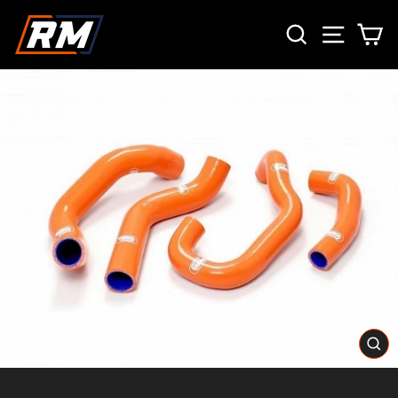
Passer
RECHERCH
NAVIG
P
au
contenu
FE
(E